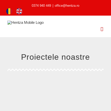
0374 940 449
|
office@hentza.ro
Proiectele noastre