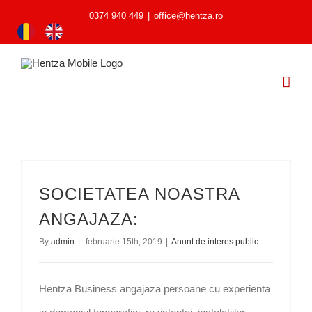
0374 940 449
|
office@hentza.ro
SOCIETATEA NOASTRA
ANGAJAZA:
By
admin
|
februarie 15th, 2019
|
Anunt de interes public
Hentza Business angajaza persoane cu experienta