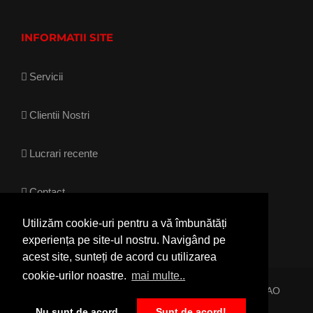
INFORMATII SITE
Servicii
Clientii Nostri
Lucrari recente
Contact
Utilizăm cookie-uri pentru a vă îmbunătăți
experiența pe site-ul nostru. Navigând pe
acest site, sunteți de acord cu utilizarea
cookie-urilor noastre.
mai multe..
HENTZA.RO © Copyright 2017- 2022 . Realizat de
ZAO
Nu sunt de acord
Sunt de acord!
MEDIA