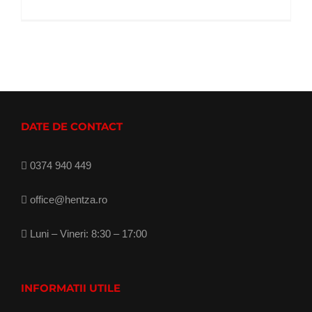
DATE DE CONTACT
0374 940 449
office@hentza.ro
Luni – Vineri: 8:30 – 17:00
INFORMATII UTILE